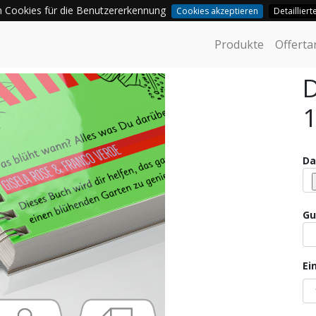
 Cookies für die Benutzererkennung
Cookies akzeptieren
Detaillier
Produkte
Offerta
D
1
Da
Gu
Ei