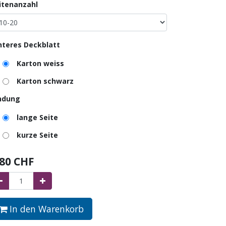
itenanzahl
nteres Deckblatt
Karton weiss
Karton schwarz
ndung
lange Seite
kurze Seite
.80
CHF
In den Warenkorb