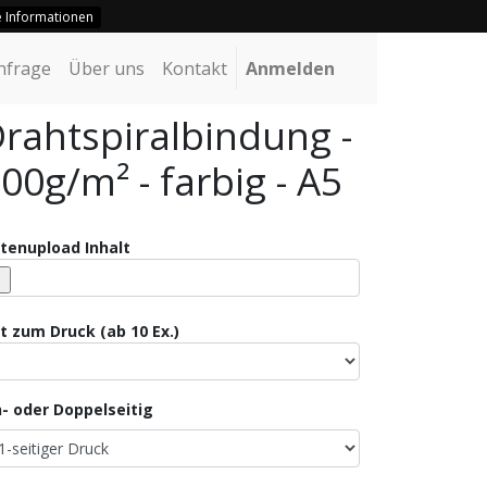
te Informationen
nfrage
Über uns
Kontakt
Anmelden
rahtspiralbindung -
00g/m² - farbig - A5
tenupload Inhalt
t zum Druck (ab 10 Ex.)
n- oder Doppelseitig