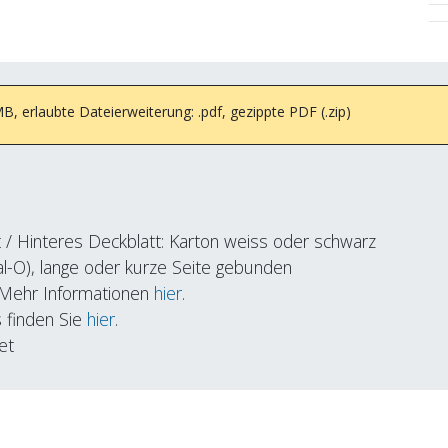
 erlaubte Dateierweiterung: .pdf, gezippte PDF (.zip)
tt / Hinteres Deckblatt: Karton weiss oder schwarz
ral-O), lange oder kurze Seite gebunden
 Mehr Informationen
hier
.
 finden Sie
hier
.
et