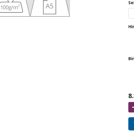
Se
Hi
Bi
8